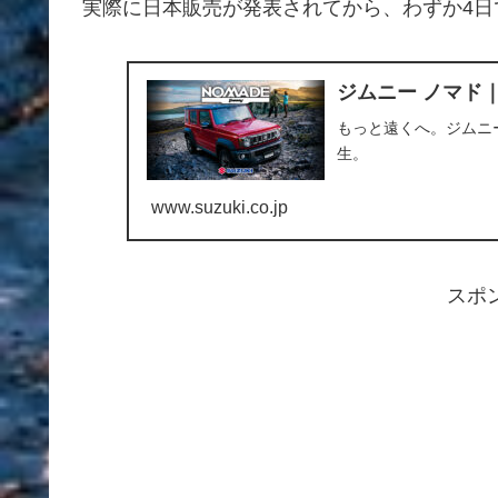
実際に日本販売が発表されてから、わずか4
ジムニー ノマド
もっと遠くへ。ジムニー
生。
www.suzuki.co.jp
スポ