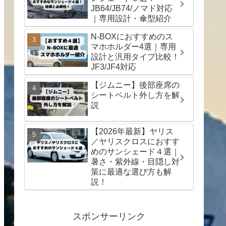
JB64/JB74/ノマド対応
｜専用設計・傘型紹介
N-BOXにおすすめのス
マホホルダー4選｜専用
設計と汎用タイプ比較！
JF3/JF4対応
【ジムニー】後部座席の
シートベルト外し方を解
説
【2026年最新】ヤリス
／ヤリスクロスにおすす
めのサンシェード４選｜
暑さ・紫外線・目隠し対
策に最適な選び方も解
説！
スポンサーリンク