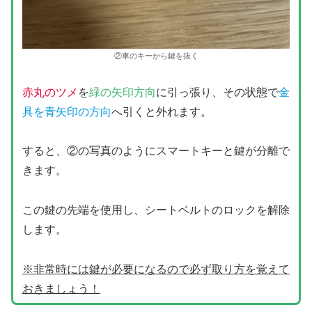
②車のキーから鍵を抜く
赤丸のツメ
を
緑の矢印方向
に引っ張り、その状態で
金
具を青矢印の方向
へ引くと外れます。
すると、②の写真のようにスマートキーと鍵が分離で
きます。
この鍵の先端を使用し、シートベルトのロックを解除
します。
※非常時には鍵が必要になるので必ず取り方を覚えて
おきましょう！