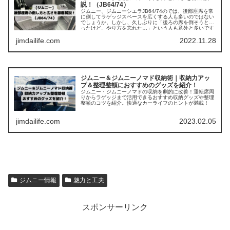
説！（JB64/74）
ジムニー、ジムニーシエラJB64/74のでは、後部座席を常
に倒してラゲッジスペースを広くする人も多いのではない
でしょうか。しかし、久しぶりに「後ろの席を倒そうと思
ったけど、やり方を忘れた…」という人も意外と多いです
よね。こ...
jimdailife.com
2022.11.28
ジムニー＆ジムニーノマド収納術｜収納力アッ
プ＆整理整頓におすすめのグッズを紹介！
ジムニー・ジムニーノマドの収納を劇的に改善！運転席周
りからラゲッジまで活用できるおすすめ収納グッズや整理
整頓のコツを紹介。快適なカーライフのヒントが満載！
jimdailife.com
2023.02.05
ジムニー情報
魅力と工夫
スポンサーリンク