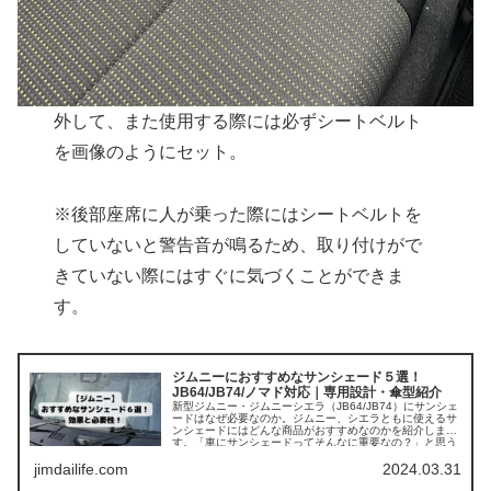
外して、また使用する際には必ずシートベルト
を画像のようにセット。
※後部座席に人が乗った際にはシートベルトを
していないと警告音が鳴るため、取り付けがで
きていない際にはすぐに気づくことができま
す。
ジムニーにおすすめなサンシェード５選！
JB64/JB74/ノマド対応｜専用設計・傘型紹介
新型ジムニー・ジムニーシエラ（JB64/JB74）にサンシェ
ードはなぜ必要なのか。ジムニー、シエラともに使えるサ
ンシェードにはどんな商品がおすすめなのかを紹介しま
す。「車にサンシェードってそんなに重要なの？」と思う
かもしれませんが、かなり重要で夏場は必須なアイテムで
jimdailife.com
2024.03.31
す。