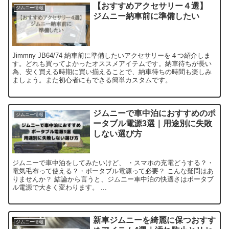
【おすすめアクセサリー４選】
ジムニー情報
ジムニー納車前に準備したい
Jimmny JB64/74 納車前に準備したいアクセサリーを４つ紹介しま
す。どれも買ってよかったオススメアイテムです。納車待ちが長い
為、安く買える時期に買い揃えることで、納車待ちの時間も楽しみ
ましょう。また初心者にもできる簡単カスタムです。
ジムニーで車中泊におすすめのポ
ジムニー情報
ータブル電源3選｜用途別に失敗
しない選び方
ジムニーで車中泊をしてみたいけど、 ・スマホの充電どうする？・
電気毛布って使える？・ポータブル電源って必要？ こんな疑問はあ
りませんか？ 結論から言うと、ジムニー車中泊の快適さはポータブ
ル電源で大きく変わります。 ...
新車ジムニーを綺麗に保つおすす
ジムニー情報