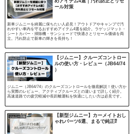
めアイテム4選｜汚れ防止とリセ
ール対策
新車ジムニーを綺麗に保ちたい人必見！アウトドアやキャンプで汚
れやすい車内を守るおすすめアイテム4選を紹介。ラゲッジマット・
シートカバー・掃除機・サンシェードで快適さとリセール価値を両
立。汚れ防止で新車の輝きを長持ち！
【ジムニー】クルーズコントロー
ジムニー情報
ルの使い方・レビュー（JB64/74
）
ジムニー（JB64/74）のクルーズコントロールを徹底解説！使い方か
ら実際のレビュー、アクティブクルーズとの違いまで詳しく紹介。
高速道路での疲労軽減や長距離運転を快適にしたい方は必見です。
【新型ジムニー】カーメイトおし
ジムニー情報
ゃれパーツ6選、まるで純正⁉︎