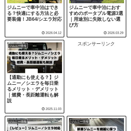
ジムニーで車中泊はでき
ジムニーで車中泊におす
る？快適にする方法と必
すめのポータブル電源3選
要装備！JB64/シエラ対応
｜用途別に失敗しない選
び方
2026.04.12
2026.03.29
スポンサーリンク
ジムニー情報
【通勤にも使える？】ジ
ムニー／シエラを毎日乗
るメリット・デメリット
｜燃費・長距離運転も解
説
2025.11.03
ジムニー情報
ジムニー情報