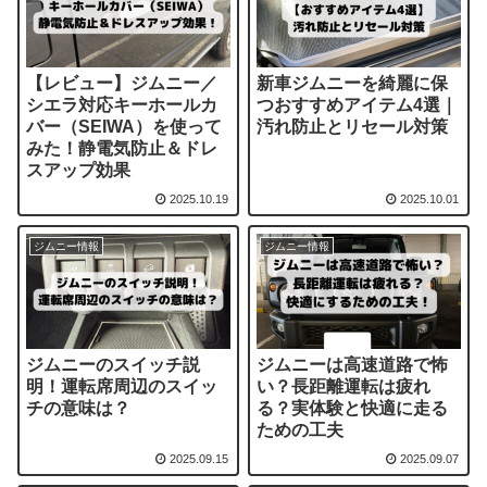
【レビュー】ジムニー／
新車ジムニーを綺麗に保
シエラ対応キーホールカ
つおすすめアイテム4選｜
バー（SEIWA）を使って
汚れ防止とリセール対策
みた！静電気防止＆ドレ
スアップ効果
2025.10.19
2025.10.01
ジムニー情報
ジムニー情報
ジムニーのスイッチ説
ジムニーは高速道路で怖
明！運転席周辺のスイッ
い？長距離運転は疲れ
チの意味は？
る？実体験と快適に走る
ための工夫
2025.09.15
2025.09.07