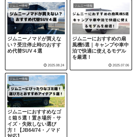
ジムニー情報
ジムニー情報
ジムニーノマドが買えな
ジムニーにおすすめの扇
い？受注停止時のおすす
風機5選｜キャンプや車中
め代替SUV４選
泊で快適に使えるモデル
を厳選！
2025.08.24
2025.07.06
ジムニー情報
ジムニーにおすすめなゴ
ミ箱５選！置き場所・サ
イズ・失敗しない選び
方！【JB64/74・ノマド
対応】