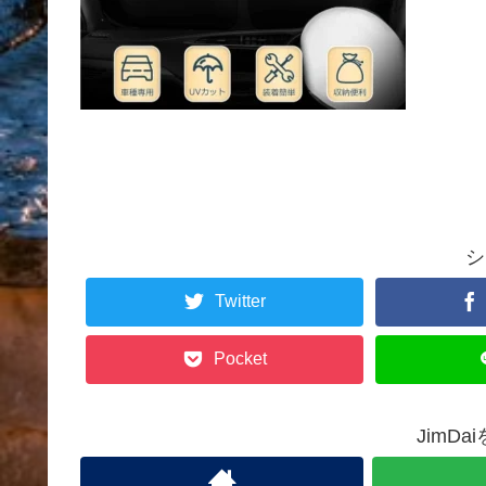
シ
Twitter
Pocket
JimD