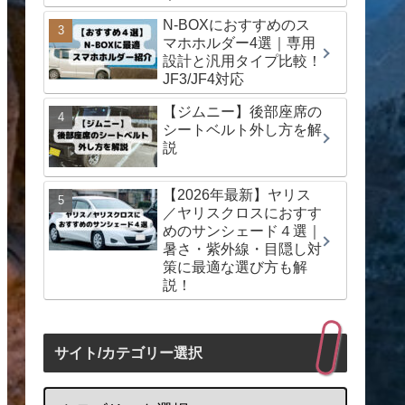
N-BOXにおすすめのス
マホホルダー4選｜専用
設計と汎用タイプ比較！
JF3/JF4対応
【ジムニー】後部座席の
シートベルト外し方を解
説
【2026年最新】ヤリス
／ヤリスクロスにおすす
めのサンシェード４選｜
暑さ・紫外線・目隠し対
策に最適な選び方も解
説！
サイト/カテゴリー選択