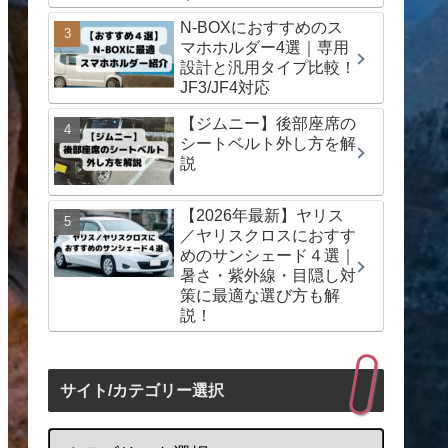
N-BOXにおすすめのス
マホホルダー4選｜専用
設計と汎用タイプ比較！
JF3/JF4対応
【ジムニー】後部座席の
シートベルト外し方を解
説
【2026年最新】ヤリス
／ヤリスクロスにおすす
めのサンシェード４選｜
暑さ・紫外線・目隠し対
策に最適な選び方も解
説！
サイト/カテゴリー選択