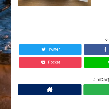
シ
Twitter
Pocket
JimD