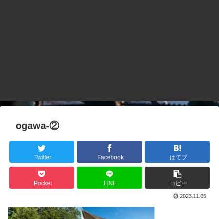
ogawa-②
Twitter
Facebook
はてブ
Pocket
LINE
コピー
2023.11.05