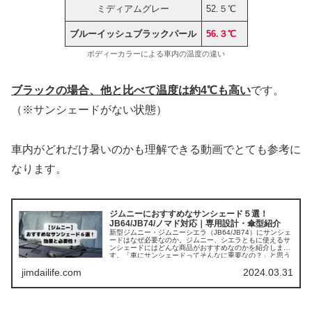
ミディアムグレー
52.５℃
ブルーイッシュブラックパール
56.３℃
ボディーカラーによる車内の温度の違い
ブラックの場合、他と比べて温度は約4℃も高い
です。
（※サンシェードがない状態）
車内がどれだけ暑いのかも理解できる動画でとても参考に
なります。
ジムニーにおすすめなサンシェード５選！
JB64/JB74/ノマド対応｜専用設計・傘型紹介
新型ジムニー・ジムニーシエラ（JB64/JB74）にサンシェ
ードはなぜ必要なのか。ジムニー、シエラともに使えるサ
ンシェードにはどんな商品がおすすめなのかを紹介しま
す。「車にサンシェードってそんなに重要なの？」と思う
かもしれませんが、かなり重要で夏場は必須なアイテムで
jimdailife.com
2024.03.31
す。