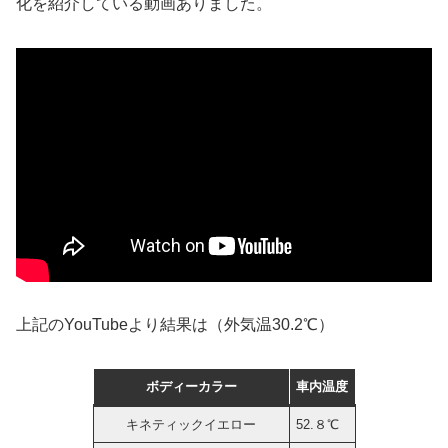
化を紹介している動画ありました。
上記のYouTubeより結果は（外気温30.2℃）
ボディーカラー
車内温度
キネティックイエロー
52.８℃