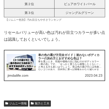
第２位
ピュアホワイトパール
第３位
ジャングルグリーン
【ジムニー色別】汚れ目立ちやすさランキング
リセールバリューが高い色は汚れが目立つカラーが多い点
は認識しておくといいでしょう。
車の色の選び方完全ガイド｜迷わないボディカ
ラーの決め方とおすすめな色は？
車を選ぶとき、性能や価格の次に悩むのがボディカラー
（車の色）です。「せっかく買うなら後悔したくない！」
と考える方も多いはでしょう。実は色の選び方には失敗し
ないコツがあり、目的別に選べば後悔をかなり減らせま
す。この記...
jimdailife.com
2023.04.23
ジムニー情報
魅力と工夫