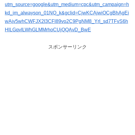
utm_source=google&utm_medium=cpc&utm_campaign=h
kd_jm_alwayson_01NQ_k&gclid=CjwKCAjwiOCgBhAgEi
wAjv5whCWFJX2I3CFl89vo2C9PgNM8_YrI_sd7TFvS6h
HlLGqvILWhGLMMrhoCUjQQAvD_BwE
スポンサーリンク