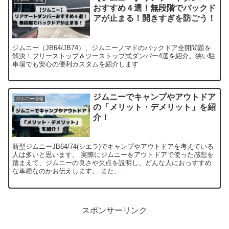
おすすめ４選！無段階でバックド
アが止まる！開きすぎを防ごう！
ジムニー（JB64/JB74）、ジムニーノマドのバックドア全開問題を
解決！フリーストップ＆ツーストップ式ダンパー4選を紹介。狭い駐
車場でも安心の便利カスタムを紹介します
ジムニーでキャンプやアウトドア
ジムニー情報
の「メリット・デメリット」を紹
介！
新型ジムニーJB64/74(シエラ)でキャンプやアウトドアを考えている
人は多いと思います。 実際にジムニーをアウトドアで使った感想を
踏まえて、ジムニーの良さや欠点を説明し、どんな人におっすすめ
な車種なのかお伝えします。 また、...
スポンサーリンク