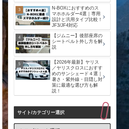
N-BOXにおすすめのス
マホホルダー4選｜専用
設計と汎用タイプ比較！
JF3/JF4対応
【ジムニー】後部座席の
シートベルト外し方を解
説
【2026年最新】ヤリス
／ヤリスクロスにおすす
めのサンシェード４選｜
暑さ・紫外線・目隠し対
策に最適な選び方も解
説！
サイト/カテゴリー選択