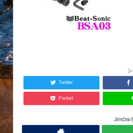
シ
Twitter
Pocket
JimD