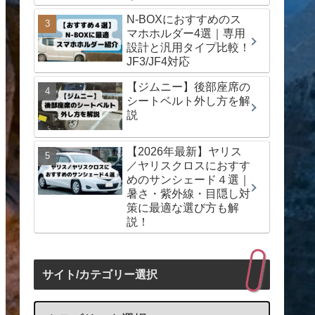
N-BOXにおすすめのス
マホホルダー4選｜専用
設計と汎用タイプ比較！
JF3/JF4対応
【ジムニー】後部座席の
シートベルト外し方を解
説
【2026年最新】ヤリス
／ヤリスクロスにおすす
めのサンシェード４選｜
暑さ・紫外線・目隠し対
策に最適な選び方も解
説！
サイト/カテゴリー選択