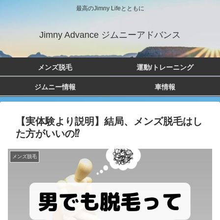
最高のJimny Lifeとともに
Jimny Advance ジムニーアドバンス
メンズ脱毛
運動/トレーニング
ジムニー情報
車情報
【実体験より説明】結局、メンズ脱毛はし
た方がいいの⁉︎
メンズ脱毛