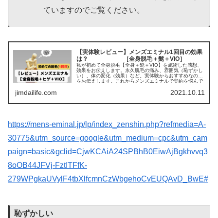
ていますのでご覧ください。
【実体験レビュー】メンズエミナル1回目の効果
は？ ［全身脱毛＋髭＋VIO］
私が初めて全身脱毛【全身＋髭＋VIO】を施術した感想、
効果をお伝えします。永久脱毛の痛み、雰囲気（恥ずかし
い）、体の変化（効果）など。実体験からおすすめなのか
をお伝えします。これからメンズエミナルで契約を悩んで
る方、脱毛に興味がある方などこのレビューを参考にして
jimdailife.com
2021.10.11
頂けたら嬉しいです。
https://mens-eminal.jp/lp/index_zenshin.php?refmedia=A-
30775&utm_source=google&utm_medium=cpc&utm_cam
paign=basic&gclid=CjwKCAiA24SPBhB0EiwAjBgkhvvq3
8oOB44JFVj-FztITFfK-
279WPgkaUVylF4tbXlfcmnCzWbgehoCvEUQAvD_BwE#
恥ずかしい