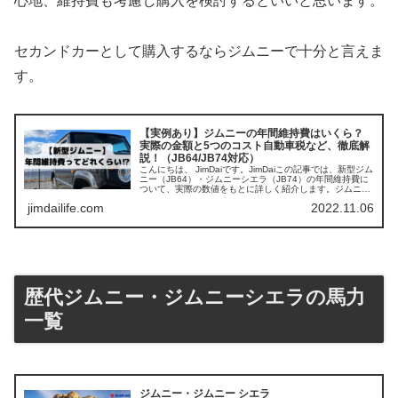
心地、維持費も考慮し購入を検討するといいと思います。
セカンドカーとして購入するならジムニーで十分と言えま
す。
【実例あり】ジムニーの年間維持費はいくら？
実際の金額と5つのコスト自動車税など、徹底解
説！（JB64/JB74対応）
こんにちは、 JimDaiです。JimDaiこの記事では、新型ジム
ニー（JB64）・ジムニーシエラ（JB74）の年間維持費に
ついて、実際の数値をもとに詳しく紹介します。ジムニー
といえば、悪路も走れる本格4WDとして人気...
jimdailife.com
2022.11.06
歴代ジムニー・ジムニーシエラの馬力
一覧
ジムニー・ジムニー シエラ