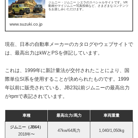
ジムニー・ジムニー シエラのスペシャルサイトです。VR
動画やマイジムニー写真投稿など、さまざまなコンテンツ
をお楽しみいただけます。
www.suzuki.co.jp
現在、日本の自動車メーカーのカタログやウェブサイトで
は、最高出力はkWとPSを併記しています。
これは、1999年に新計量法が交付されたことにより、国
際単位SI系を使用することが決められたものです。1999
年以前に販売されている、JB23以前ジムニーの最高出力
がrpmで表記されています。
車種
最高出力/馬力
車両重量
ジムニー（JB64）
47kw/64馬力
1,040/1,050kg
2018年〜