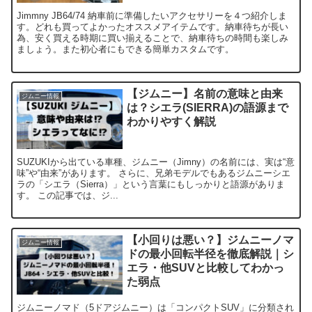
Jimmny JB64/74 納車前に準備したいアクセサリーを４つ紹介しま
す。どれも買ってよかったオススメアイテムです。納車待ちが長い
為、安く買える時期に買い揃えることで、納車待ちの時間も楽しみ
ましょう。また初心者にもできる簡単カスタムです。
【ジムニー】名前の意味と由来
ジムニー情報
は？シエラ(SIERRA)の語源まで
わかりやすく解説
SUZUKIから出ている車種、ジムニー（Jimny）の名前には、実は“意
味”や“由来”があります。 さらに、兄弟モデルでもあるジムニーシエ
ラの「シエラ（Sierra）」という言葉にもしっかりと語源がありま
す。 この記事では、ジ...
【小回りは悪い？】ジムニーノマ
ジムニー情報
ドの最小回転半径を徹底解説｜シ
エラ・他SUVと比較してわかっ
た弱点
ジムニーノマド（5ドアジムニー）は「コンパクトSUV」に分類され