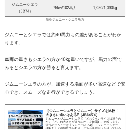
ジムニーシエラ
75kw/102馬力
1,080/1,090kg
（JB74）
新型ジムニー・シエラ馬力
ジムニーとシエラでは約40馬力もの差があることがわか
ります。
車両の重さもシエラの方が40kg重いですが、馬力の面で
みるとシエラの方が勝ると言えます。
ジムニーシエラの方が、加速する場面が多い高速などで安
心でき、スムーズな走行ができるでしょう。
【ジムニーシエラとジムニー】サイズを比較！
大きさに違いはある⁉︎（JB64/74）
ジムニーとジムニーシエラで「どれぐらいサイズは違うの
か」「どこの大きさが違うのか」を確認し、比較します。
現行のジムニーは【ジムニー(JB64)】【ジムニーシエラ
(JB74)】２種類販売があり、どちらを買おうか迷っている