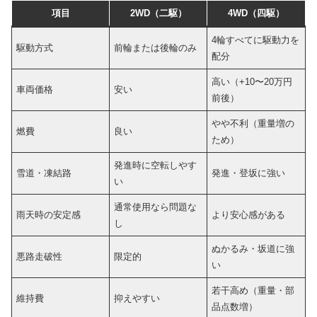
項目
2WD（二駆）
4WD（四駆）
4輪すべてに駆動力を
駆動方式
前輪または後輪のみ
配分
高い（+10〜20万円
車両価格
安い
前後）
やや不利（重量増の
燃費
良い
ため）
発進時に空転しやす
雪道・凍結路
発進・登坂に強い
い
通常使用なら問題な
雨天時の安定感
より安心感がある
し
ぬかるみ・坂道に強
悪路走破性
限定的
い
若干高め（重量・部
維持費
抑えやすい
品点数増）