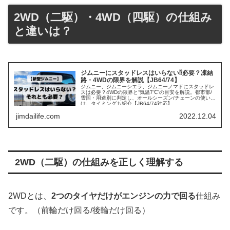
2WD（二駆）・4WD（四駆）の仕組み
と違いは？
ジムニーにスタッドレスはいらない⁉︎必要？凍結
路・4WDの限界を解説【JB64/74】
ジムニー、ジムニーシエラ、ジムニーノマドにスタッドレ
スは必要？4WDの限界と“気温7℃”の目安を解説。都市部/
雪国・用途別に判定し、オールシーズン/チェーンの使い分
け、タイミングも紹介【JB64/74対応】
jimdailife.com
2022.12.04
2WD（二駆）の仕組みを正しく理解する
2WDとは、
2つのタイヤだけがエンジンの力で回る
仕組み
です。（前輪だけ回る/後輪だけ回る）