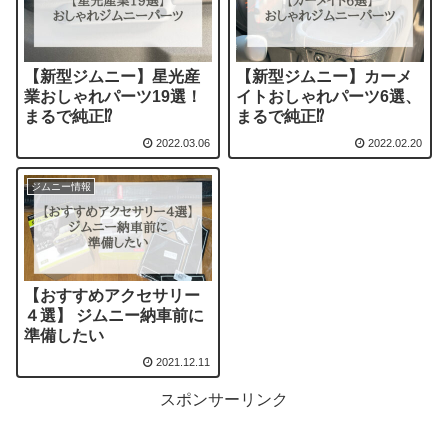
【新型ジムニー】星光産
【新型ジムニー】カーメ
業おしゃれパーツ19選！
イトおしゃれパーツ6選、
まるで純正⁉︎
まるで純正⁉︎
2022.03.06
2022.02.20
ジムニー情報
【おすすめアクセサリー
４選】 ジムニー納車前に
準備したい
2021.12.11
スポンサーリンク