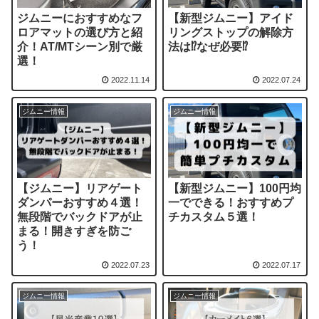
ジムニーにおすすめなフ
【新型ジムニー】アイド
ロアマットの選び方と紹
リングストップの解除方
介！AT/MTシーン別で厳
法は⁉︎なぜ必要⁉︎
選！
2022.11.14
2022.07.24
ジムニー情報
ジムニー情報
【ジムニー】リアゲート
【新型ジムニー】100円均
ダンパーおすすめ４選！
一でできる！おすすめプ
無段階でバックドアが止
チカスタム５選！
まる！開きすぎを防ご
う！
2022.07.23
2022.07.17
ジムニー情報
ジムニー情報